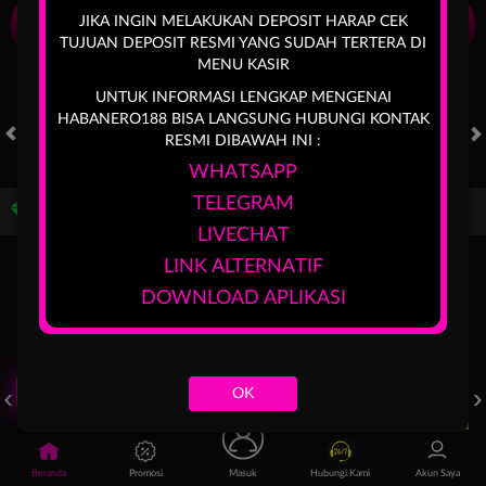
IDR
12,698,499,577
JIKA INGIN MELAKUKAN DEPOSIT HARAP CEK
TUJUAN DEPOSIT RESMI YANG SUDAH TERTERA DI
MENU KASIR
UNTUK INFORMASI LENGKAP MENGENAI
HABANERO188 BISA LANGSUNG HUBUNGI KONTAK
RESMI DIBAWAH INI :
HOT GAMES
X100
SLOTS
LIVE CASINO
RACE
WHATSAPP
TELEGRAM
Game Populer
LIVECHAT
LINK ALTERNATIF
DOWNLOAD APLIKASI
Gates of Olympus POP
Bang Gacor 1000
Fortune Garuda 1000
OK
Beranda
Promosi
Masuk
Hubungi Kami
Akun Saya