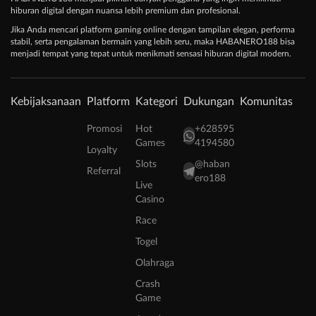
hiburan digital dengan nuansa lebih premium dan profesional.
Jika Anda mencari platform gaming online dengan tampilan elegan, performa
stabil, serta pengalaman bermain yang lebih seru, maka HABANERO188 bisa
menjadi tempat yang tepat untuk menikmati sensasi hiburan digital modern.
Kebijaksanaan
Platform
Kategori
Dukungan
Komunitas
Promosi
Hot
+628595
Games
4194580
Loyalty
Slots
@haban
Referral
ero188
Live
Casino
Race
Togel
Olahraga
Crash
Game