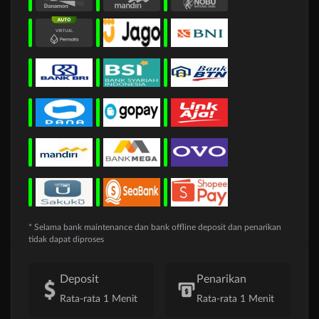
* Selama bank maintenance dan bank offline deposit dan penarikan
tidak dapat diproses
Deposit
Penarikan
Rata-rata 1 Menit
Rata-rata 1 Menit