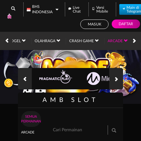
BHS
Live
Versi
Main di
Chat
Mobile
Telegra
INDONESIA
DAFTAR
MASUK
TOGEL
OLAHRAGA
CRASH GAME
ARCADE
P
AMB SLOT
SEMUA
PERMAINAN
ARCADE