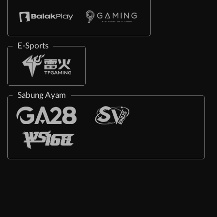
E-Sports
Sabung Ayam