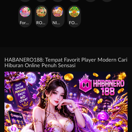
Fortune Money Boom
ROBIN HOOD
NIGHT MARKET 2
FORTUNE EGG
HABANERO188: Tempat Favorit Player Modern Cari
Hiburan Online Penuh Sensasi