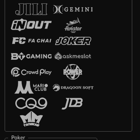
Poker