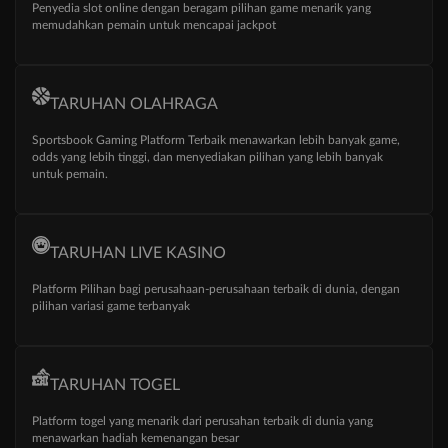
Penyedia slot online dengan beragam pilihan game menarik yang
memudahkan pemain untuk mencapai jackpot
TARUHAN OLAHRAGA
Sportsbook Gaming Platform Terbaik menawarkan lebih banyak game,
odds yang lebih tinggi, dan menyediakan pilihan yang lebih banyak
untuk pemain.
TARUHAN LIVE KASINO
Platform Pilihan bagi perusahaan-perusahaan terbaik di dunia, dengan
pilihan variasi game terbanyak
TARUHAN TOGEL
Platform togel yang menarik dari perusahan terbaik di dunia yang
menawarkan hadiah kemenangan besar