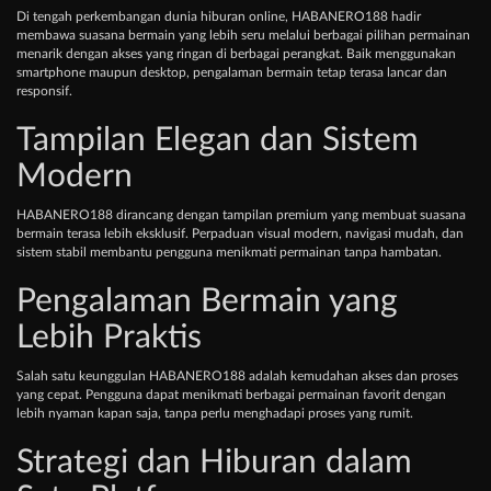
Di tengah perkembangan dunia hiburan online, HABANERO188 hadir
membawa suasana bermain yang lebih seru melalui berbagai pilihan permainan
menarik dengan akses yang ringan di berbagai perangkat. Baik menggunakan
smartphone maupun desktop, pengalaman bermain tetap terasa lancar dan
responsif.
Tampilan Elegan dan Sistem
Modern
HABANERO188 dirancang dengan tampilan premium yang membuat suasana
bermain terasa lebih eksklusif. Perpaduan visual modern, navigasi mudah, dan
sistem stabil membantu pengguna menikmati permainan tanpa hambatan.
Pengalaman Bermain yang
Lebih Praktis
Salah satu keunggulan HABANERO188 adalah kemudahan akses dan proses
yang cepat. Pengguna dapat menikmati berbagai permainan favorit dengan
lebih nyaman kapan saja, tanpa perlu menghadapi proses yang rumit.
Strategi dan Hiburan dalam