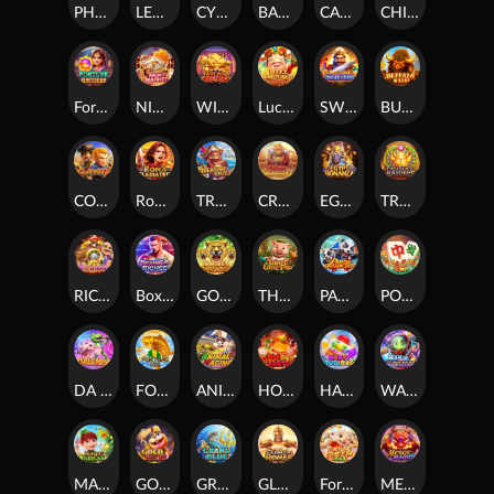
PHOENIX FEVER
LEGEND OF INCA
CYBER GOD OF FORTUNE⁺
BAD RICH WOLF
CATLA'S MONEY MACHINE
CHINESE NEW YEAR 2
Fortune Goddess
NIGHT MARKET
WIN WIN NEKO
Lucky Fortune 3x3
SWORD OF KING
BUFFALO WAYS
COWBOYS
Roma Gladiatrix
TREASURE CRUISE
CRAZY BUFFALO
EGYPT BONANZA
TREASURE RAIDERS
RICH ＭAN
Boxing Riches
GOLDEN PANTHER
THREE LITTLE PIGS
PANDA DRAGON BOAT
PONG PONG HU
DA LE MEN
FORTUNE KOI
ANIMAL RACING
HOT POT PARTY
HAPPY DUO BAO
WAR OF THE UNIVERSE
MAGIC BEANS
GOLD RUSH
GRAND BLUE
GLORY OF ROME
Fortune Sheep
MERGE MAGIC