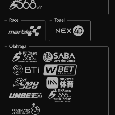
Race
Togel
Olahraga