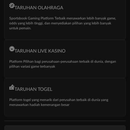
TARUHAN OLAHRAGA
Sportsbook Gaming Platform Terbaik menawarkan lebih banyak game,
odds yang lebih tinggi, dan menyediakan pilihan yang lebih banyak
untuk pemain.
TARUHAN LIVE KASINO
Platform Pilihan bagi perusahaan-perusahaan terbaik di dunia, dengan
pilihan variasi game terbanyak
TARUHAN TOGEL
Platform togel yang menarik dari perusahan terbaik di dunia yang
menawarkan hadiah kemenangan besar