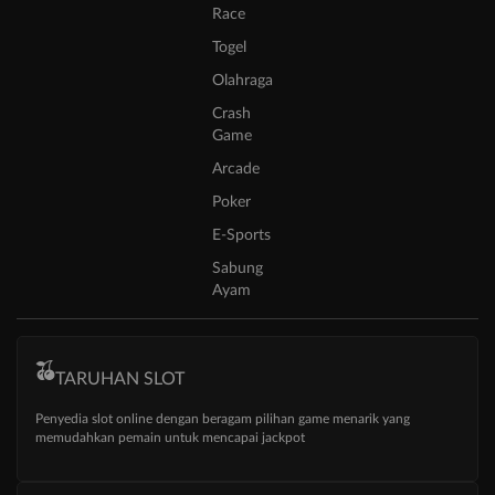
Race
Togel
Olahraga
Crash
Game
Arcade
Poker
E-Sports
Sabung
Ayam
TARUHAN SLOT
Penyedia slot online dengan beragam pilihan game menarik yang
memudahkan pemain untuk mencapai jackpot