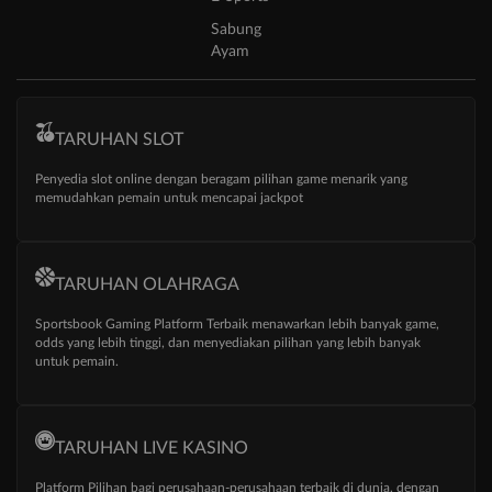
Sabung
Ayam
TARUHAN SLOT
Penyedia slot online dengan beragam pilihan game menarik yang
memudahkan pemain untuk mencapai jackpot
TARUHAN OLAHRAGA
Sportsbook Gaming Platform Terbaik menawarkan lebih banyak game,
odds yang lebih tinggi, dan menyediakan pilihan yang lebih banyak
untuk pemain.
TARUHAN LIVE KASINO
Platform Pilihan bagi perusahaan-perusahaan terbaik di dunia, dengan