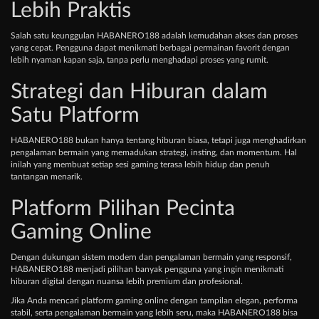
Lebih Praktis
Salah satu keunggulan HABANERO188 adalah kemudahan akses dan proses
yang cepat. Pengguna dapat menikmati berbagai permainan favorit dengan
lebih nyaman kapan saja, tanpa perlu menghadapi proses yang rumit.
Strategi dan Hiburan dalam
Satu Platform
HABANERO188 bukan hanya tentang hiburan biasa, tetapi juga menghadirkan
pengalaman bermain yang memadukan strategi, insting, dan momentum. Hal
inilah yang membuat setiap sesi gaming terasa lebih hidup dan penuh
tantangan menarik.
Platform Pilihan Pecinta
Gaming Online
Dengan dukungan sistem modern dan pengalaman bermain yang responsif,
HABANERO188 menjadi pilihan banyak pengguna yang ingin menikmati
hiburan digital dengan nuansa lebih premium dan profesional.
Jika Anda mencari platform gaming online dengan tampilan elegan, performa
stabil, serta pengalaman bermain yang lebih seru, maka HABANERO188 bisa