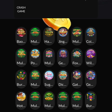
CRASH
GAME
Bao Slot 5X
Multi Hot 100
Habesha Fortune 5
Jingle Bell Bonanza
Multi Hot 5 Deluxe
Coins Of Atlantis
Multi Hot 5 Super Wilds
Power Of Tiger
Multi Fruits Charging Wilds
Gems Crown Charging Wilds
Foxy Hot 20
WildMultiStar
Burning Ice 10
Multi Hot 5 Burn Wilds
Sugar Fiesta
Dice Jungle
Gates Of Merlyn
Genie's Bonanza
HotSamba
Multi Hot 10
Multi Hot Ways
Multi Hot 20
Multi Hot 40
Burning Ice 40