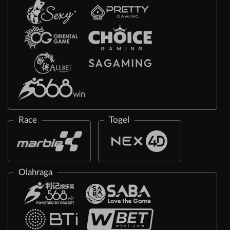
Race
Togel
Olahraga