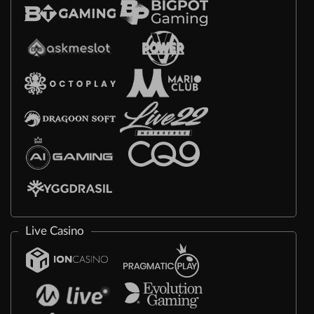
Live Casino