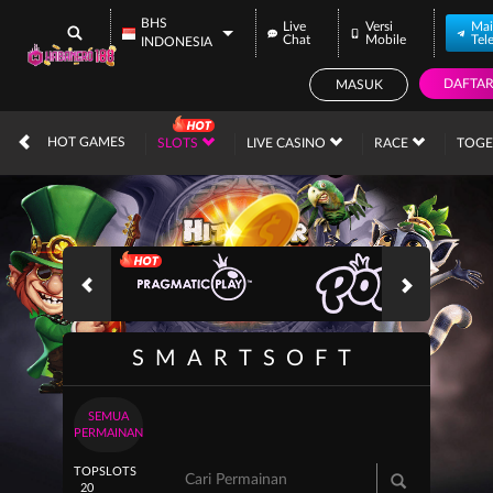
BHS
Live
Versi
Mai
Chat
Mobile
Tel
INDONESIA
DAFTA
MASUK
IDR
12,667,914,
HOT GAMES
SLOTS
LIVE CASINO
RACE
TOG
SMARTSOFT
SEMUA
PERMAINAN
TOP
SLOTS
20