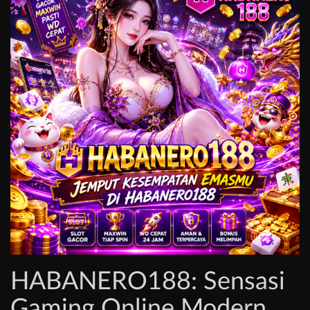
HABANERO188: Sensasi
Gaming Online Modern