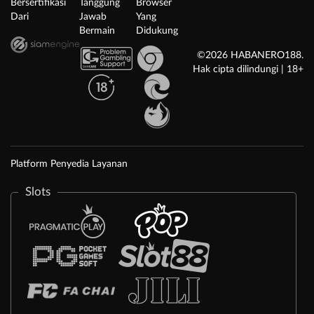
Bersertifikasi
Tanggung
Browser
Dari
Jawab
Yang
Bermain
Didukung
©2026 HABANERO188.
Hak cipta dilindungi | 18+
Platform Penyedia Layanan
Slots