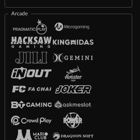
Arcade