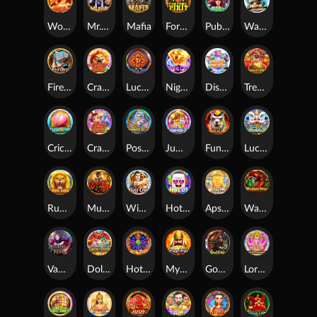
Won Won Won
Mr.Rich
Mafia
Fortune Spirits
Pub Tycoon
Watah Master
Fire Chibi M
Crazy Crazy 2
Lucky Bats
Night City
Disco Piggy
Treasure Pirate
Cricket Fever
Crazy Crazy 3
Poseidon
Jump High 2
Funny Alpaca
Lucky 3
Running Animals
Muay Thai
Wing Chun
Hot DJ
Apsaras
Wan Bao Dino
Vampire Kiss
Dollar Bomb
Hot Spin
Myeong-ryang
God of War
Lord Ganesha