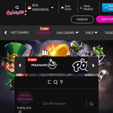
BHS
Live
Versi
Mai
Chat
Mobile
Tel
INDONESIA
DAFTA
MASUK
IDR
12,668,215,
HOT GAMES
SLOTS
LIVE CASINO
RACE
TOG
CQ9
SEMUA
PERMAINAN
TOP
SLOTS
20