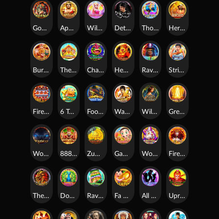
God of War M
Apollo
Wild Disco Night
Detective Dee
Thor 2
Hercules
Burning Xi-You
The Chicken House
Chameleon
Hephaestus
Rave High
Striker WILD
Fire777
6 Toros
Football Boots
Watah Master 2
Wild Tarzan
Greek Gods
Wolf Moon
888 Cai Shen
Zuma Wild
Ganesha Jr.
Wonderland
Fire Queen
The Beast War
Double Fly
Rave Jump 2 M
Fa Cai Fu Wa
All Wilds
Uproar In Heaven