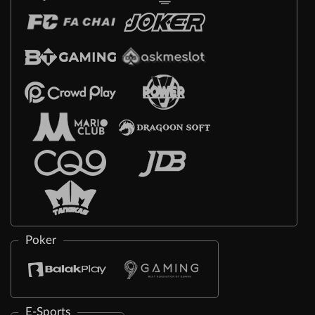
Poker
E-Sports