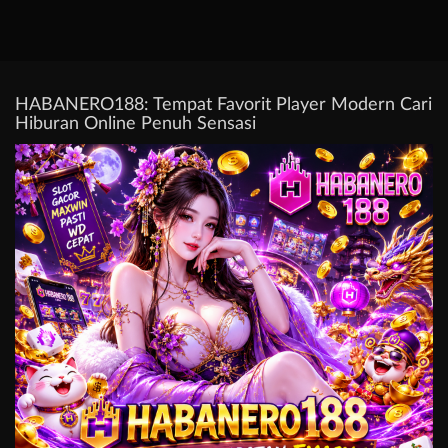
HABANERO188: Tempat Favorit Player Modern Cari
Hiburan Online Penuh Sensasi