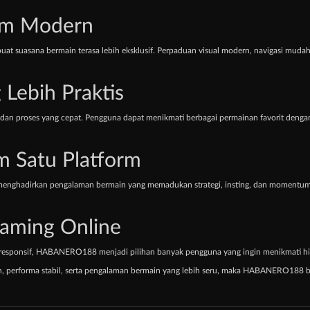
tem Modern
uasana bermain terasa lebih eksklusif. Perpaduan visual modern, navigasi mudah
Lebih Praktis
 proses yang cepat. Pengguna dapat menikmati berbagai permainan favorit dengan 
m Satu Platform
nghadirkan pengalaman bermain yang memadukan strategi, insting, dan momentum. H
Gaming Online
sponsif, HABANERO188 menjadi pilihan banyak pengguna yang ingin menikmati hibu
n, performa stabil, serta pengalaman bermain yang lebih seru, maka HABANERO188 b