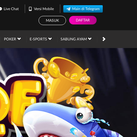
Live Chat
Versi Mobile
Main di Telegram
DAFTAR
MASUK
PROMOSI
POKER
E-SPORTS
SABUNG AYAM