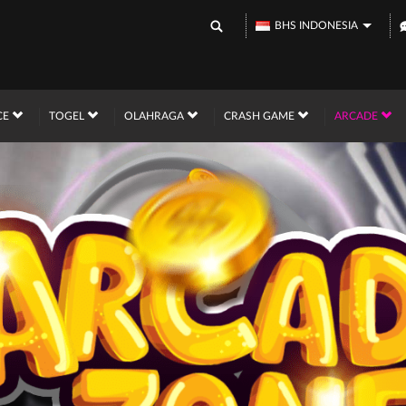
BHS INDONESIA
CE
TOGEL
OLAHRAGA
CRASH GAME
ARCADE