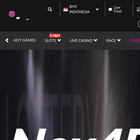
BHS
Live
Chat
INDONESIA
HOT GAMES
SLOTS
LIVE CASINO
RACE
TOG