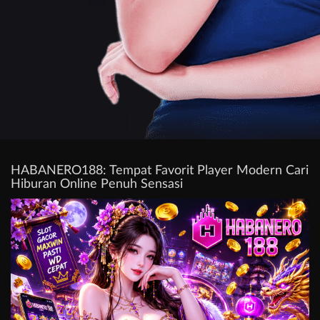
HABANERO188: Tempat Favorit Player Modern Cari
Hiburan Online Penuh Sensasi