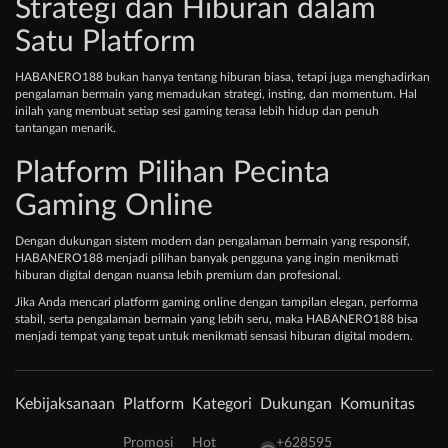
Strategi dan Hiburan dalam
Satu Platform
HABANERO188 bukan hanya tentang hiburan biasa, tetapi juga menghadirkan
pengalaman bermain yang memadukan strategi, insting, dan momentum. Hal
inilah yang membuat setiap sesi gaming terasa lebih hidup dan penuh
tantangan menarik.
Platform Pilihan Pecinta
Gaming Online
Dengan dukungan sistem modern dan pengalaman bermain yang responsif,
HABANERO188 menjadi pilihan banyak pengguna yang ingin menikmati
hiburan digital dengan nuansa lebih premium dan profesional.
Jika Anda mencari platform gaming online dengan tampilan elegan, performa
stabil, serta pengalaman bermain yang lebih seru, maka HABANERO188 bisa
menjadi tempat yang tepat untuk menikmati sensasi hiburan digital modern.
Kebijaksanaan
Platform
Kategori
Dukungan
Komunitas
Promosi
Hot
+628595