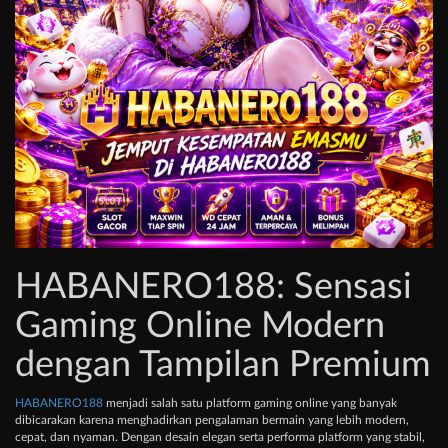
HABANERO188: Sensasi
Gaming Online Modern
dengan Tampilan Premium
HABANERO188
menjadi salah satu platform gaming online yang banyak
dibicarakan karena menghadirkan pengalaman bermain yang lebih modern,
cepat, dan nyaman. Dengan desain elegan serta performa platform yang stabil,