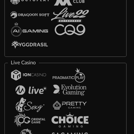
Live Casino