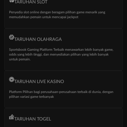
TARUHAN SLOT
Penyedia slot online dengan beragam pilihan game menarik yang
memudahkan pemain untuk mencapai jackpot
TARUHAN OLAHRAGA
Sportsbook Gaming Platform Terbaik menawarkan lebih banyak game,
odds yang lebih tinggi, dan menyediakan pilihan yang lebih banyak
untuk pemain.
TARUHAN LIVE KASINO
Platform Pilihan bagi perusahaan-perusahaan terbaik di dunia, dengan
pilihan variasi game terbanyak
TARUHAN TOGEL